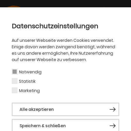
Datenschutzeinstellungen
Auf unserer Webseite werden Cookies verwendet.
Einige davon werden zwingend benötigt, während
SCHAUSPIEL
es uns andere ermöglichen, Ihre Nutzererfahrung
auf unserer Webseite zu verbessern.
Akasha Daley
Notwendig
Statistik
Akasha Daley, geboren 1999, ist eine
britische Schauspielerin,
Marketing
Theatermacherin, Physical Theatre und
Spoken Word Künstlerin. Sie begann ihre
Alle akzeptieren
Karriere als langjähriges Mitglied des
National Youth Theatre of Great Britain. Im
Jahr 2023 schloss Akasha ihr Physical
Speichern & schließen