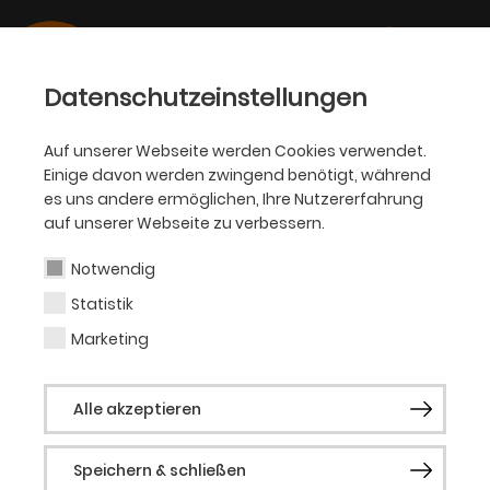
Datenschutzeinstellungen
Auf unserer Webseite werden Cookies verwendet.
Einige davon werden zwingend benötigt, während
OPER
es uns andere ermöglichen, Ihre Nutzererfahrung
auf unserer Webseite zu verbessern.
Błażej Grek
Notwendig
Statistik
Tenor 2 / Opernchor
Marketing
Błażej Grek, geboren in Posen (Polen),
Alle akzeptieren
begann mit seiner musikalischen
Ausbildung bereits im Kindesalter und
Speichern & schließen
sang im renommierten Knaben- und