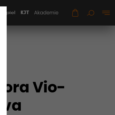
KJT
Akademie
uspiel
nora Vio-
ova