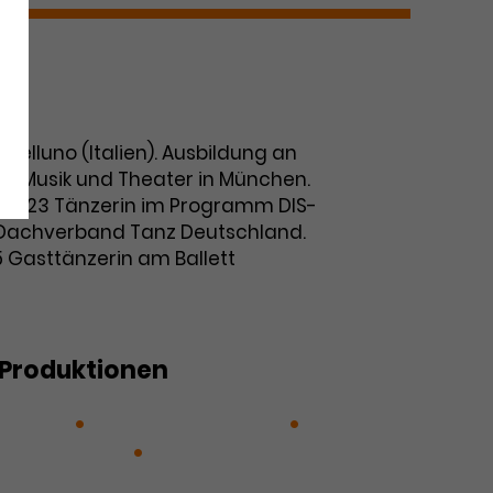
Belluno (Italien). Ausbildung an
ür Musik und Theater in München.
2022|23 Tänzerin im Programm DIS-
Dachverband Tanz Deutschland.
5 Gasttänzerin am Ballett
Produktionen
yadère
New London Moves
eo und Julia
Strawinsky!