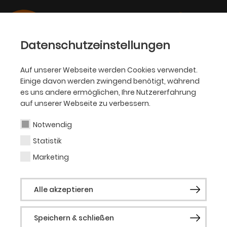
Datenschutzeinstellungen
Auf unserer Webseite werden Cookies verwendet.
Einige davon werden zwingend benötigt, während
BALLETT
es uns andere ermöglichen, Ihre Nutzererfahrung
auf unserer Webseite zu verbessern.
Georgia Allardice
Notwendig
Statistik
Tänzerin
Marketing
Geboren in (Nelson) Neuseeland.
Alle akzeptieren
Ausbildung an der European School of
Ballet in Amsterdam. Von 2022-2024
Speichern & schließen
Mitglied des NRW Juniorballett.