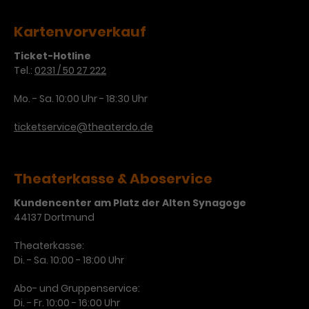
Laufzeit
1 Tag
Kartenvorverkauf
Name
Dieses Cookie wird von Google
_gcl_aw
Ticket-Hotline
Analytics installiert. Das Cookie
Tel.:
0231 / 50 27 222
Anbieter
Google Ads
wird verwendet, um Informationen
Mo. - Sa. 10:00 Uhr - 18:30 Uhr
darüber zu speichern, wie
Laufzeit
3 Monate
Besucher*innen eine Website
ticketservice@theaterdo.de
nutzen, und hilft bei der Erstellung
Dieses Cookie speichert
Zweck
eines Analyseberichts über die
Informationen zu Werbeklicks und
Performance der Website. Die
Zweck
dient der Zuordnung von
erhobenen Daten umfassen in
Theaterkasse & Aboservice
Conversions zu Google Ads-
anonymisierter Form die Anzahl
Kundencenter am Platz der Alten Synagoge
Kampagnen.
der Besuche, die Quelle, aus der sie
44137 Dortmund
stammen, und die besuchten
Seiten.
Theaterkasse:
Di. - Sa. 10:00 - 18:00 Uhr
Name
_gcl_dc
Abo- und Gruppenservice:
Anbieter
Google / DoubleClick
Name
_gat_UA-63561367-1
Di. - Fr. 10:00 - 16:00 Uhr