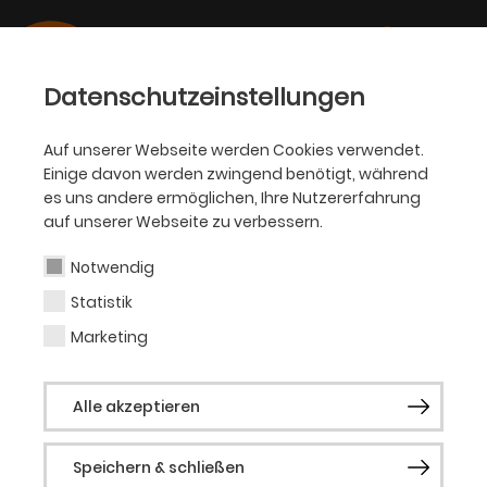
Datenschutzeinstellungen
Auf unserer Webseite werden Cookies verwendet.
Einige davon werden zwingend benötigt, während
OPER
es uns andere ermöglichen, Ihre Nutzererfahrung
auf unserer Webseite zu verbessern.
Jens Kilian
Notwendig
Statistik
Ausstattung (Bühne)
Marketing
Jens Kilian studierte an der
Alle akzeptieren
Kunsthochschule Berlin Weißensee und
verließ 1984 die DDR. 1985–1990 war er
Speichern & schließen
Assistent an der Deutschen Oper Berlin