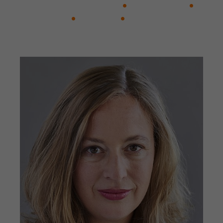
Werbekampagnen über
Eroberung von Mexiko
Frédégonde
verschiedene Websites hinweg.
Neverland
Persona
Sehnsucht. Ein
barockes Pasticcio