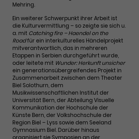
Benutzer*in wiedererkannt werden,
Mehring.
Marketing
und es wird Zugang zu
Laufzeit
2 Jahre
Diese Gruppe beinhaltet alle Scripte, die es uns
geschützten Bereichen gewährt.
Ein weiterer Schwerpunkt ihrer Arbeit ist
ermöglichen die Leistung unserer
Dieses Cookie wird von Google
die Kulturvermittlung – so zeigte sie sich u.
Werbekampagnen zu analysieren und
Conversions zu messen. Außerdem helfen sie
Analytics installiert. Das Cookie
a. mit
Catching fire – Haendel on the
uns dabei Werbeanzeigen und Inhalte besser auf
wird verwendet, um
Road
die Interessen unserer Nutzer abzustimmen.
für ein interkulturelles Händelprojekt
Name
cookie_optin
Besucher*innen-, Sitzungs- und
mitverantwortlich, das in mehreren
Cookie-Informationen
Name
Kampagnendaten zu berechnen
_gcl_au
Etappen in Serbien durchgeführt wurde,
Anbieter
TYPO3
Zweck
und die Nutzung der Website für
oder leitete mit
Wunder: Herkunft unsicher
Anbieter
Google Ads
den Analysebericht der Website zu
ein generationsübergreifendes Projekt in
Laufzeit
1 Monat
verfolgen. Die Cookies speichern
Zusammenarbeit zwischen dem Theater
Laufzeit
3 Monate
Informationen anonym und weisen
Biel Solothurn, dem
Enthält die gewählten Tracking-
eine zufallsgenerierte Nummer zu,
Zweck
Optin-Einstellungen.
Musikwissenschaftlichen Institut der
Wird von Google verwendet, um
um Besuche zu erkennen.
die Effizienz von Werbeanzeigen zu
Universität Bern, der Abteilung Visuelle
messen und Conversions zu
Kommunikation der Hochschule der
Zweck
speichern. Dieses Cookie hilft dabei
Künste Bern, der Volkshochschule der
nachzuvollziehen, ob Nutzer über
Region Biel – Lyss sowie dem Seeland
Name
_gid
Google-Anzeigen auf unsere
Gymnasium Biel. Darüber hinaus
Website gelangt sind.
Anbieter
Google Analytics
organisiert sie Symposien an der