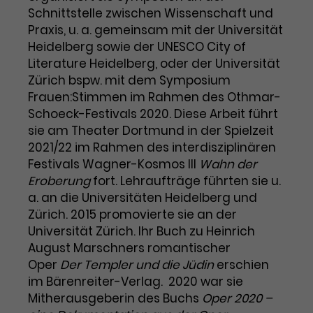
Schnittstelle zwischen Wissenschaft und
Laufzeit
1 Tag
Praxis, u. a. gemeinsam mit der Universität
Heidelberg sowie der UNESCO City of
Name
Dieses Cookie wird von Google
_gcl_aw
Literature Heidelberg, oder der Universität
Analytics installiert. Das Cookie
Zürich bspw. mit dem Symposium
Anbieter
Google Ads
wird verwendet, um Informationen
Frauen:Stimmen im Rahmen des Othmar-
darüber zu speichern, wie
Schoeck-Festivals 2020. Diese Arbeit führt
Laufzeit
3 Monate
Besucher*innen eine Website
sie am Theater Dortmund in der Spielzeit
nutzen, und hilft bei der Erstellung
Dieses Cookie speichert
2021/22 im Rahmen des interdisziplinären
Zweck
eines Analyseberichts über die
Informationen zu Werbeklicks und
Performance der Website. Die
Festivals Wagner-Kosmos III
Wahn der
Zweck
dient der Zuordnung von
erhobenen Daten umfassen in
Eroberung
fort. Lehraufträge führten sie u.
Conversions zu Google Ads-
anonymisierter Form die Anzahl
a. an die Universitäten Heidelberg und
Kampagnen.
der Besuche, die Quelle, aus der sie
Zürich. 2015 promovierte sie an der
stammen, und die besuchten
Universität Zürich. Ihr Buch zu Heinrich
Seiten.
August Marschners romantischer
Oper
Der Templer und die Jüdin
erschien
Name
_gcl_dc
im Bärenreiter-Verlag. 2020 war sie
Mitherausgeberin des Buchs
Oper 2020 –
Anbieter
Google / DoubleClick
Name
_gat_UA-63561367-1