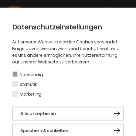
Datenschutzeinstellungen
Auf unserer Webseite werden Cookies verwendet.
Einige davon werden zwingend benötigt, während
OPER
es uns andere ermöglichen, Ihre Nutzererfahrung
auf unserer Webseite zu verbessern.
Dr. Merle Fahrholz
Notwendig
Statistik
Ab der Spielzeit 2018/19 war Dr. Merle
Fahrholz Chefdramaturgin und
Marketing
Stellvertretende Intendantin der Oper
Dortmund. Zuvor arbeitete sie als
Alle akzeptieren
Dramaturgin für Musiktheater am
Nationaltheater Mannheim, am Theater
und Orchester Heidelberg sowie am
Speichern & schließen