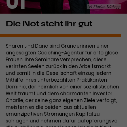
01
(c) Florian Dürkopp
Laufzeit
1 Tag
Name
Dieses Cookie wird von Google
_gcl_aw
Die Not steht ihr gut
Analytics installiert. Das Cookie
Anbieter
Google Ads
wird verwendet, um Informationen
darüber zu speichern, wie
Sharon und Dana sind Gründerinnen einer
Laufzeit
3 Monate
Besucher*innen eine Website
angesagten Coaching-Agentur für erfolglose
nutzen, und hilft bei der Erstellung
Dieses Cookie speichert
Frauen. Ihre Seminare versprechen, diese
Zweck
eines Analyseberichts über die
Informationen zu Werbeklicks und
Performance der Website. Die
verirrten Seelen zurück in den Arbeitsmarkt
Zweck
dient der Zuordnung von
erhobenen Daten umfassen in
und somit in die Gesellschaft einzugliedern.
Conversions zu Google Ads-
anonymisierter Form die Anzahl
Mithilfe ihres unterbezahlten Praktikanten
Kampagnen.
der Besuche, die Quelle, aus der sie
Dominic, der heimlich von einer sozialistischen
stammen, und die besuchten
Welt träumt und dem charmanten Investor
Seiten.
Charlie, der seine ganz eigenen Ziele verfolgt,
meistern es die beiden, aus aktuellen
Name
_gcl_dc
emanzipativen Strömungen Kapital zu
schlagen und nehmen dafür aufopferungsvoll
Anbieter
Google / DoubleClick
Name
_gat_UA-63561367-1