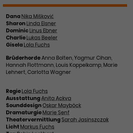
Dana
Nika Mišković
Sharon
Linda Elsner
Dominic
Linus Ebner
Charlie
Lukas Beeler
Gisela
Lola Fuchs
Brüderhorde
Anna Bolten, Yagmur Cihan,
Hannah Flottmann, Louis Koppelkamp, Marie
Lehnert, Carlotta Wagner
Regie
Lola Fuchs
Ausstattung
Anita Ackva
Sounddesign
Oskar Mayböck
Dramaturgie
Marie Senf
Theatervermittlung
Sarah Jasinszczak
Licht
Markus Fuchs