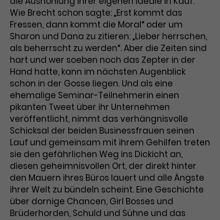
die Aushöhlung ihrer eigenen Ideale in Kauf.
Wie Brecht schon sagte: „Erst kommt das
Laufzeit
3 Monate
Anbieter
Google Analytics
Fressen, dann kommt die Moral“ oder um
Dieses Cookie wird verwendet, um
Sharon und Dana zu zitieren: „Lieber herrschen,
Laufzeit
1 Minute
Nutzerinteraktionen mit
als beherrscht zu werden“. Aber die Zeiten sind
Zweck
Werbeanzeigen zu messen und
Das ist ein von Google Analytics
hart und wer soeben noch das Zepter in der
Remarketing-Funktionen
gesetztes Cookie. Bestimmte
Hand hatte, kann im nächsten Augenblick
bereitzustellen.
Daten werden nur maximal einmal
schon in der Gosse liegen. Und als eine
pro Minute an Google Analytics
ehemalige Seminar-Teilnehmerin einen
Zweck
gesendet. Solange es gesetzt ist,
pikanten Tweet über ihr Unternehmen
werden bestimmte
veröffentlicht, nimmt das verhängnisvolle
Datenübertragungen
Name
IDE
Schicksal der beiden Businessfrauen seinen
unterbunden.
Lauf und gemeinsam mit ihrem Gehilfen treten
Anbieter
Google / DoubleClick
sie den gefährlichen Weg ins Dickicht an,
diesen geheimnisvollen Ort, der direkt hinter
Laufzeit
1 Jahr
den Mauern ihres Büros lauert und alle Ängste
ihrer Welt zu bündeln scheint. Eine Geschichte
Dieses Cookie dient der Anzeige
personalisierter Werbung und
über dornige Chancen, Girl Bosses und
Zweck
misst die Wirksamkeit von
Brüderhorden, Schuld und Sühne und das