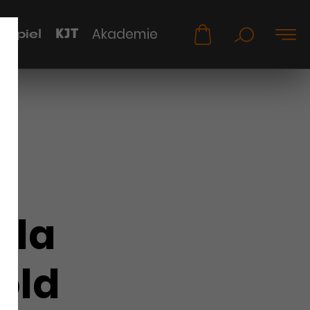
KJT
Akademie
uspiel
ela
old