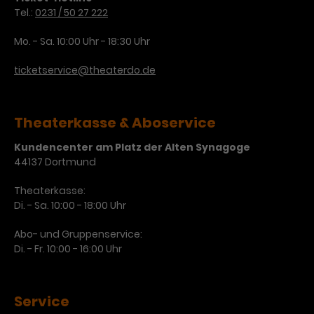
Tel.:
0231 / 50 27 222
Laufzeit
3 Monate
Anbieter
Google Analytics
Mo. - Sa. 10:00 Uhr - 18:30 Uhr
Dieses Cookie wird verwendet, um
Laufzeit
1 Minute
Nutzerinteraktionen mit
ticketservice@theaterdo.de
Zweck
Werbeanzeigen zu messen und
Das ist ein von Google Analytics
Remarketing-Funktionen
gesetztes Cookie. Bestimmte
bereitzustellen.
Daten werden nur maximal einmal
Theaterkasse & Aboservice
pro Minute an Google Analytics
Zweck
gesendet. Solange es gesetzt ist,
Kundencenter am Platz der Alten Synagoge
werden bestimmte
44137 Dortmund
Datenübertragungen
Name
IDE
unterbunden.
Theaterkasse:
Di. - Sa. 10:00 - 18:00 Uhr
Anbieter
Google / DoubleClick
Abo- und Gruppenservice:
Laufzeit
1 Jahr
Di. - Fr. 10:00 - 16:00 Uhr
Dieses Cookie dient der Anzeige
personalisierter Werbung und
Service
Zweck
misst die Wirksamkeit von