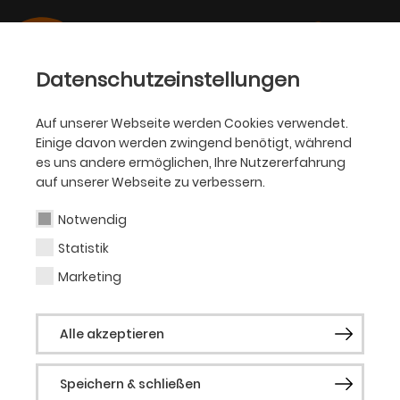
Datenschutzeinstellungen
Auf unserer Webseite werden Cookies verwendet.
Einige davon werden zwingend benötigt, während
BALLETT
es uns andere ermöglichen, Ihre Nutzererfahrung
auf unserer Webseite zu verbessern.
Rion Natori
Notwendig
Statistik
Tänzerin
Marketing
Geboren in Yamanashi (Japan).
Alle akzeptieren
Ausbildung an der KK International Ballet
School in Japan sowie an der Tanz
Speichern & schließen
Akademie Zürich. 2018 bis 2020 Mitglied