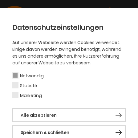
Datenschutzeinstellungen
Auf unserer Webseite werden Cookies verwendet.
Einige davon werden zwingend benötigt, während
SCHAUSPIEL
es uns andere ermöglichen, Ihre Nutzererfahrung
auf unserer Webseite zu verbessern.
Stefan Gimbel
Notwendig
Statistik
Beleuchtungsmeister
Marketing
Stefan „Aze“ Gimbel (*1976 in Hagen /
Alle akzeptieren
Westfalen) arbeitete nach Schule und
Ausbildung zunächst als
Speichern & schließen
Vermessungstechniker, ab 1997