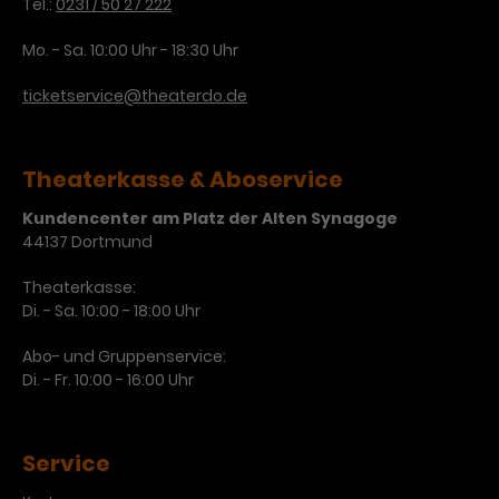
Tel.:
0231 / 50 27 222
Laufzeit
3 Monate
Anbieter
Google Analytics
Mo. - Sa. 10:00 Uhr - 18:30 Uhr
Dieses Cookie wird verwendet, um
Laufzeit
1 Minute
ticketservice@theaterdo.de
Nutzerinteraktionen mit
Zweck
Werbeanzeigen zu messen und
Das ist ein von Google Analytics
Remarketing-Funktionen
gesetztes Cookie. Bestimmte
Theaterkasse & Aboservice
bereitzustellen.
Daten werden nur maximal einmal
pro Minute an Google Analytics
Zweck
Kundencenter am Platz der Alten Synagoge
gesendet. Solange es gesetzt ist,
44137 Dortmund
werden bestimmte
Datenübertragungen
Name
IDE
Theaterkasse:
unterbunden.
Di. - Sa. 10:00 - 18:00 Uhr
Anbieter
Google / DoubleClick
Abo- und Gruppenservice:
Di. - Fr. 10:00 - 16:00 Uhr
Laufzeit
1 Jahr
Dieses Cookie dient der Anzeige
personalisierter Werbung und
Service
Zweck
misst die Wirksamkeit von