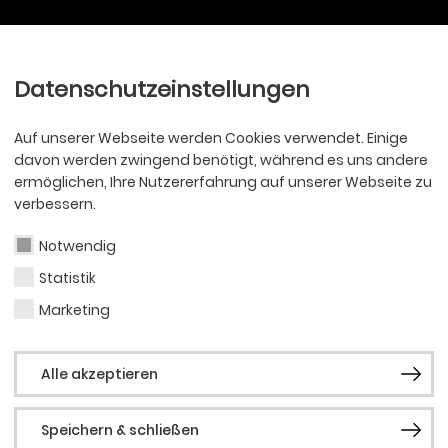
Ballett
Oper
nder
Philharmoniker
Scha
Datenschutzeinstellungen
Auf unserer Webseite werden Cookies verwendet. Einige
davon werden zwingend benötigt, während es uns andere
ermöglichen, Ihre Nutzererfahrung auf unserer Webseite zu
verbessern.
Notwendig
Statistik
Marketing
Alle akzeptieren
Speichern & schließen