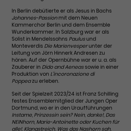
Benutzer*in wiedererkannt werden,
Marketing
und es wird Zugang zu
In Berlin debütierte er als Jesus in Bachs
Laufzeit
2 Jahre
Diese Gruppe beinhaltet alle Scripte, die es uns
geschützten Bereichen gewährt.
Johannes-Passion
mit dem Neuen
ermöglichen die Leistung unserer
Dieses Cookie wird von Google
Werbekampagnen zu analysieren und
Kammerchor Berlin und dem Ensemble
Conversions zu messen. Außerdem helfen sie
Analytics installiert. Das Cookie
Wunderkammer. In Salzburg war er als
uns dabei Werbeanzeigen und Inhalte besser auf
wird verwendet, um
die Interessen unserer Nutzer abzustimmen.
Solist in Mendelssohns
Paulus
und
Name
cookie_optin
Besucher*innen-, Sitzungs- und
Monteverdis
Die Marienvesper
unter der
Cookie-Informationen
Name
Kampagnendaten zu berechnen
_gcl_au
Leitung von Jörn Hinnerk Andresen zu
Anbieter
TYPO3
Zweck
und die Nutzung der Website für
hören. Auf der Opernbühne war er u. a. als
Anbieter
Google Ads
den Analysebericht der Website zu
Zauberer in
Dido and Aeneas
sowie in einer
Laufzeit
1 Monat
verfolgen. Die Cookies speichern
Produktion von
L’incoronazione di
Laufzeit
3 Monate
Informationen anonym und weisen
Enthält die gewählten Tracking-
Poppea
zu erleben.
eine zufallsgenerierte Nummer zu,
Zweck
Optin-Einstellungen.
Wird von Google verwendet, um
um Besuche zu erkennen.
Seit der Spielzeit 2023/24 ist Franz Schilling
die Effizienz von Werbeanzeigen zu
messen und Conversions zu
festes Ensemblemitglied der Jungen Oper
Zweck
speichern. Dieses Cookie hilft dabei
Dortmund, wo er in den Uraufführungen
nachzuvollziehen, ob Nutzer über
Instame
,
Prinzessin sein? Nein, danke!
,
Das
Name
_gid
Google-Anzeigen auf unsere
NEINhorn
,
Marie-Antoinette oder Kuchen für
Website gelangt sind.
alle!
Anbieter
,
Klangstreich
Google Analytics
,
Was das Nashorn sah,