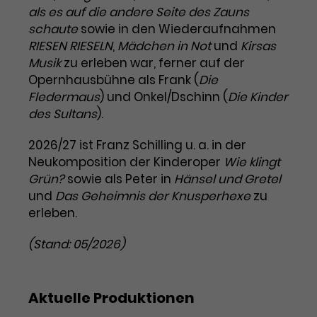
als es auf die andere Seite des Zauns
Laufzeit
1 Tag
schaute
sowie in den Wiederaufnahmen
RIESEN RIESELN
,
Mädchen in Not
und
Kirsas
Name
Dieses Cookie wird von Google
_gcl_aw
Musik
zu erleben war, ferner auf der
Analytics installiert. Das Cookie
Opernhausbühne als Frank (
Die
Anbieter
Google Ads
wird verwendet, um Informationen
Fledermaus
) und Onkel/Dschinn (
Die Kinder
darüber zu speichern, wie
des Sultans
).
Laufzeit
3 Monate
Besucher*innen eine Website
nutzen, und hilft bei der Erstellung
2026/27 ist Franz Schilling u. a. in der
Dieses Cookie speichert
Zweck
eines Analyseberichts über die
Neukomposition der Kinderoper
Wie klingt
Informationen zu Werbeklicks und
Performance der Website. Die
Zweck
dient der Zuordnung von
Grün?
sowie als Peter in
Hänsel und Gretel
erhobenen Daten umfassen in
Conversions zu Google Ads-
und
Das Geheimnis der Knusperhexe
anonymisierter Form die Anzahl
zu
Kampagnen.
der Besuche, die Quelle, aus der sie
erleben.
stammen, und die besuchten
Seiten.
(Stand: 05/2026)
Name
_gcl_dc
Aktuelle Produktionen
Anbieter
Google / DoubleClick
Name
_gat_UA-63561367-1