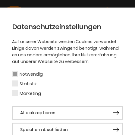
Datenschutzeinstellungen
Auf unserer Webseite werden Cookies verwendet.
Einige davon werden zwingend benötigt, während
OPER
es uns andere ermöglichen, Ihre Nutzererfahrung
auf unserer Webseite zu verbessern.
Franz Schilling
Notwendig
Statistik
Bariton
Marketing
Der luxemburgische Bariton Franz Schilling
Alle akzeptieren
sammelte seine ersten musikalischen
Erfahrungen am Konservatorium der
Speichern & schließen
Stadt Luxemburg, wo er früh Geige und