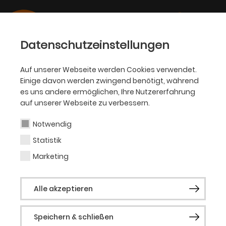
Datenschutzeinstellungen
Auf unserer Webseite werden Cookies verwendet.
Einige davon werden zwingend benötigt, während
BALLETT
es uns andere ermöglichen, Ihre Nutzererfahrung
auf unserer Webseite zu verbessern.
Giulia Gemma
Manfrotto
Notwendig
Statistik
Marketing
Tänzerin
Alle akzeptieren
Geboren in Venedig (Italien). Ausbildung
an der Academie Princesse Grace in
Speichern & schließen
Monte-Carlo (Monaco). Seit 2020 Mitglied