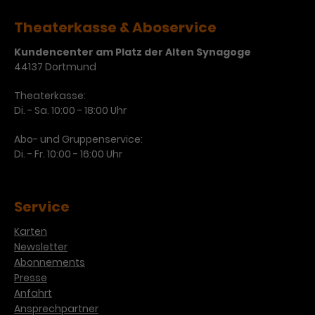
Laufzeit
3 Monate
Anbieter
Google Analytics
Theaterkasse & Aboservice
Dieses Cookie wird verwendet, um
Kundencenter am Platz der Alten Synagoge
Laufzeit
1 Minute
Nutzerinteraktionen mit
44137 Dortmund
Zweck
Werbeanzeigen zu messen und
Das ist ein von Google Analytics
Theaterkasse:
Remarketing-Funktionen
gesetztes Cookie. Bestimmte
Di. - Sa. 10:00 - 18:00 Uhr
bereitzustellen.
Daten werden nur maximal einmal
pro Minute an Google Analytics
Zweck
Abo- und Gruppenservice:
gesendet. Solange es gesetzt ist,
Di. - Fr. 10:00 - 16:00 Uhr
werden bestimmte
Datenübertragungen
Name
IDE
unterbunden.
Service
Anbieter
Google / DoubleClick
Karten
Laufzeit
1 Jahr
Newsletter
Abonnements
Dieses Cookie dient der Anzeige
Presse
personalisierter Werbung und
Anfahrt
Zweck
misst die Wirksamkeit von
Ansprechpartner