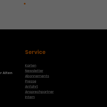
n in China
Romeo und Julia
Service
Karten
Newsletter
r Alten
Abonnements
Presse
Anfahrt
Ansprechpartner
Intern