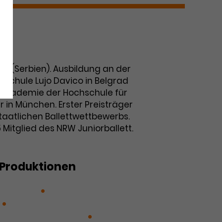
ad (Serbien). Ausbildung an der
ttschule Lujo Davico in Belgrad
t-Akademie der Hochschule für
 in München. Erster Preisträger
taatlichen Ballettwettbewerbs.
 Mitglied des NRW Juniorballett.
Produktionen
Dawson
Der Traum der roten
Ein Mittsommernachtstraum
 Ballettgala XXXVII
La