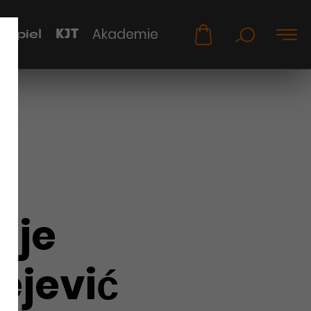
KJT
Akademie
uspiel
oje
ejević