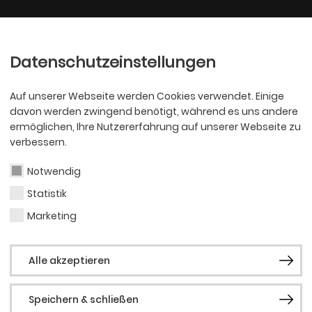
Ballett
Oper
nder
Philharmoniker
Scha
Datenschutzeinstellungen
Auf unserer Webseite werden Cookies verwendet. Einige
davon werden zwingend benötigt, während es uns andere
ermöglichen, Ihre Nutzererfahrung auf unserer Webseite zu
verbessern.
Notwendig
Statistik
BALLETT
Antó
Marketing
Alle akzeptieren
Ferre
Speichern & schließen