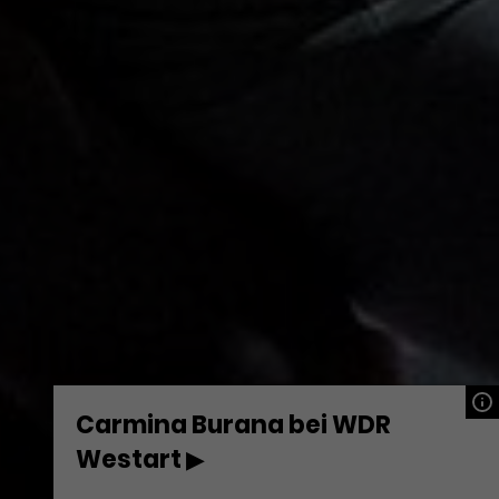
Carmina Burana bei WDR
Westart ▶