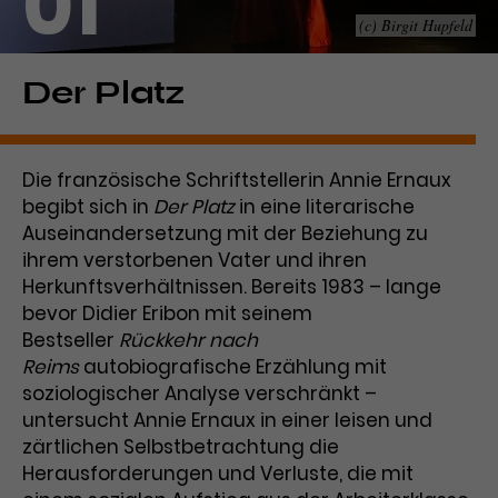
01
(c) Birgit Hupfeld
Laufzeit
1 Tag
Name
Dieses Cookie wird von Google
_gcl_aw
Der Platz
Analytics installiert. Das Cookie
Anbieter
Google Ads
wird verwendet, um Informationen
darüber zu speichern, wie
Die französische Schriftstellerin Annie Ernaux
Laufzeit
3 Monate
Besucher*innen eine Website
begibt sich in
Der Platz
in eine literarische
nutzen, und hilft bei der Erstellung
Dieses Cookie speichert
Auseinandersetzung mit der Beziehung zu
Zweck
eines Analyseberichts über die
Informationen zu Werbeklicks und
Performance der Website. Die
ihrem verstorbenen Vater und ihren
Zweck
dient der Zuordnung von
erhobenen Daten umfassen in
Herkunftsverhältnissen. Bereits 1983 – lange
Conversions zu Google Ads-
anonymisierter Form die Anzahl
bevor Didier Eribon mit seinem
Kampagnen.
der Besuche, die Quelle, aus der sie
Bestseller
Rückkehr nach
stammen, und die besuchten
Reims
autobiografische Erzählung mit
Seiten.
soziologischer Analyse verschränkt –
untersucht Annie Ernaux in einer leisen und
Name
_gcl_dc
zärtlichen Selbstbetrachtung die
Herausforderungen und Verluste, die mit
Anbieter
Google / DoubleClick
Name
_gat_UA-63561367-1