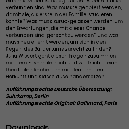
einem sozialen Aufstieg aus der Arbeiterklasse
verbunden sind. Was musste geopfert werden,
Laufzeit
3 Monate
Anbieter
Google Analytics
damit sie, als erste in der Familie, studieren
Dieses Cookie wird verwendet, um
konnte? Was muss zurückgelassen werden, um
Laufzeit
1 Minute
Nutzerinteraktionen mit
den Erwartungen, die mit dieser Chance
Zweck
Werbeanzeigen zu messen und
Das ist ein von Google Analytics
verbunden sind, gerecht zu werden? Und was
Remarketing-Funktionen
gesetztes Cookie. Bestimmte
muss neu erlernt werden, um sich in den
bereitzustellen.
Daten werden nur maximal einmal
Regeln des Bürgertums zurecht zu finden?
pro Minute an Google Analytics
Julia Wissert geht diesen Fragen zusammen
Zweck
gesendet. Solange es gesetzt ist,
mit dem Ensemble nach und wird sich in einer
werden bestimmte
theatralen Recherche mit den Themen
Datenübertragungen
Name
IDE
Herkunft und Klasse auseinandersetzen.
unterbunden.
Anbieter
Google / DoubleClick
Aufführungsrechte Deutsche Übersetzung:
Suhrkamp, Berlin
Laufzeit
1 Jahr
Aufführungsrechte Original: Gallimard, Paris
Dieses Cookie dient der Anzeige
personalisierter Werbung und
Zweck
misst die Wirksamkeit von
Downloads