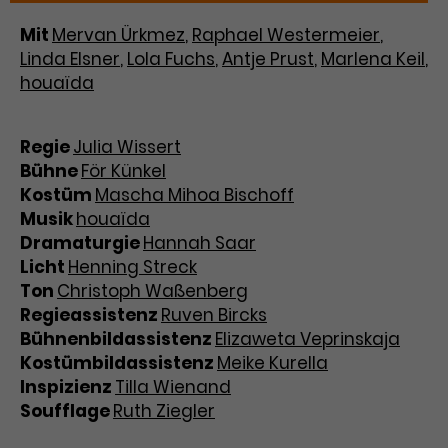
Mit
Mervan Ürkmez
,
Raphael Westermeier
,
Linda Elsner
,
Lola Fuchs
,
Antje Prust
,
Marlena Keil
,
houaïda
Regie
Julia Wissert
Bühne
För Künkel
Kostüm
Mascha Mihoa Bischoff
Musik
houaïda
Dramaturgie
Hannah Saar
Licht
Henning Streck
Ton
Christoph Waßenberg
Regieassistenz
Ruven Bircks
Bühnenbildassistenz
Elizaweta Veprinskaja
Kostümbildassistenz
Meike Kurella
Inspizienz
Tilla Wienand
Soufflage
Ruth Ziegler