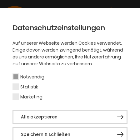
Datenschutzeinstellungen
Auf unserer Webseite werden Cookies verwendet.
Einige davon werden zwingend benötigt, während
OPER
es uns andere ermöglichen, Ihre Nutzererfahrung
auf unserer Webseite zu verbessern.
Madeleine Mebs
Notwendig
Statistik
Bühnenbildassistenz
Marketing
Alle akzeptieren
Vergangene Produktionen
Dawson
Speichern & schließen
Der Traum der roten Kammer