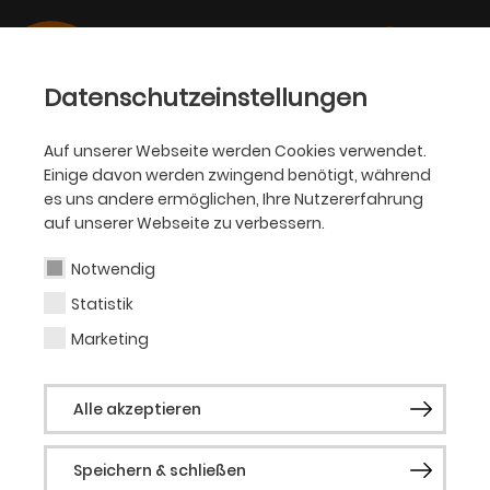
Datenschutzeinstellungen
Auf unserer Webseite werden Cookies verwendet.
Einige davon werden zwingend benötigt, während
BALLETT
es uns andere ermöglichen, Ihre Nutzererfahrung
auf unserer Webseite zu verbessern.
Sae Tamura
Notwendig
Statistik
Tänzerin
Marketing
Geboren in Japan. Studium an der Yamaji
Alle akzeptieren
Rumiko Ballet School in Tokyo und an der
Ballettschule der Wiener Staatsoper.
Speichern & schließen
Erstes Engagement am Wiener