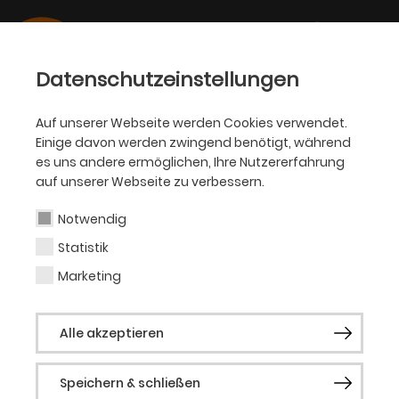
Datenschutzeinstellungen
Auf unserer Webseite werden Cookies verwendet.
Einige davon werden zwingend benötigt, während
BALLETT
es uns andere ermöglichen, Ihre Nutzererfahrung
auf unserer Webseite zu verbessern.
Yingyue Wang
Notwendig
Statistik
Tänzerin
Marketing
Geboren in China. Ausbildung an der
Alle akzeptieren
Shenyang Conservatory Dance School
und an der Peking Dance Academy. Erstes
Speichern & schließen
Engagement am Arts Ballet Theatre