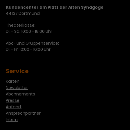
Kundencenter am Platz der Alten Synagoge
Laufzeit
3 Monate
Anbieter
Google Analytics
44137 Dortmund
Dieses Cookie wird verwendet, um
Laufzeit
1 Minute
Theaterkasse:
Nutzerinteraktionen mit
Di. - Sa. 10:00 - 18:00 Uhr
Zweck
Werbeanzeigen zu messen und
Das ist ein von Google Analytics
Remarketing-Funktionen
gesetztes Cookie. Bestimmte
Abo- und Gruppenservice:
bereitzustellen.
Daten werden nur maximal einmal
Di. - Fr. 10:00 - 16:00 Uhr
pro Minute an Google Analytics
Zweck
gesendet. Solange es gesetzt ist,
werden bestimmte
Service
Datenübertragungen
Name
IDE
unterbunden.
Karten
Anbieter
Google / DoubleClick
Newsletter
Abonnements
Laufzeit
1 Jahr
Presse
Anfahrt
Dieses Cookie dient der Anzeige
Ansprechpartner
personalisierter Werbung und
Intern
Zweck
misst die Wirksamkeit von