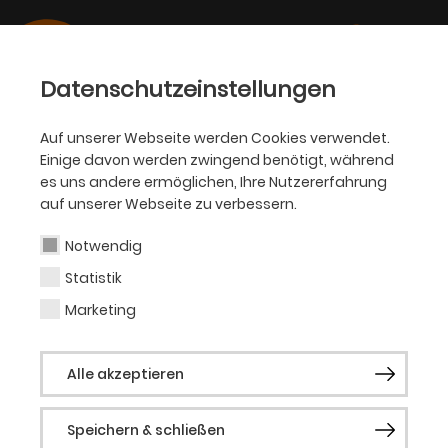
Datenschutzeinstellungen
Auf unserer Webseite werden Cookies verwendet.
Einige davon werden zwingend benötigt, während
Ulas Nagler
es uns andere ermöglichen, Ihre Nutzererfahrung
auf unserer Webseite zu verbessern.
Notwendig
Statistik
Aktuelle Produktionen
Marketing
Die Entführung aus dem Serail (2026)
Alle akzeptieren
Rebecca
Speichern & schließen