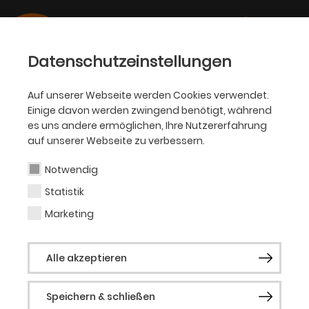
Datenschutzeinstellungen
Auf unserer Webseite werden Cookies verwendet.
Einige davon werden zwingend benötigt, während
OPER
es uns andere ermöglichen, Ihre Nutzererfahrung
auf unserer Webseite zu verbessern.
Emine Güner
Notwendig
Statistik
Bühne & Kostüme
Marketing
Emine Güner studierte Produktdesign und
Alle akzeptieren
arbeitete als Möbel- und
Spielzeugdesignerin, bevor sie die Welt der
Speichern & schließen
Theaterausstattung für sich entdeckte.