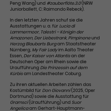
Benutzer*in wiedererkannt werden,
Peng Wang) und
#zauberflöte.3.0
(NRW
Marketing
und es wird Zugang zu
Juniorballett, C: Raimondo Rebeck).
Laufzeit
2 Jahre
Diese Gruppe beinhaltet alle Scripte, die es uns
geschützten Bereichen gewährt.
ermöglichen die Leistung unserer
In den letzten Jahren schuf sie die
Dieses Cookie wird von Google
Werbekampagnen zu analysieren und
Conversions zu messen. Außerdem helfen sie
Analytics installiert. Das Cookie
Ausstattungen u. a. für
Lucia di
uns dabei Werbeanzeigen und Inhalte besser auf
wird verwendet, um
Lammermoor
,
Talestri – Königin der
die Interessen unserer Nutzer abzustimmen.
Name
cookie_optin
Besucher*innen-, Sitzungs- und
Amazonen, Der Liebestrank
,
Pimpinone
und
Cookie-Informationen
Name
Kampagnendaten zu berechnen
_gcl_au
Herzog Blaubarts Burg
am Staatstheater
Anbieter
TYPO3
Zweck
und die Nutzung der Website für
Nürnberg,
My Fair Lady
im Aalto Theater
Anbieter
Google Ads
den Analysebericht der Website zu
Essen,
Der Kaiser von Atlantis
an der
Laufzeit
1 Monat
verfolgen. Die Cookies speichern
Deutschen Oper am Rhein sowie die
Laufzeit
3 Monate
Informationen anonym und weisen
Uraufführung
Die Prinzessin auf dem
Enthält die gewählten Tracking-
eine zufallsgenerierte Nummer zu,
Zweck
Kürbis
am Landestheater Coburg.
Optin-Einstellungen.
Wird von Google verwendet, um
um Besuche zu erkennen.
die Effizienz von Werbeanzeigen zu
Zu ihren aktuellen Arbeiten zählen das
messen und Conversions zu
Kostümbild für
Zweck
speichern. Dieses Cookie hilft dabei
Don Giovanni
(2025, Oper
nachzuvollziehen, ob Nutzer über
Dortmund) sowie die Ausstattung für
Name
_gid
Google-Anzeigen auf unsere
Gramsci
(Uraufführung) und
Suor
Website gelangt sind.
Angelica
am Gerhart-Hauptmann-
Anbieter
Google Analytics