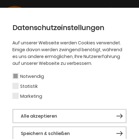
Datenschutzeinstellungen
Auf unserer Webseite werden Cookies verwendet.
Einige davon werden zwingend benötigt, während
NRW JUNIORBALLETT
es uns andere ermöglichen, Ihre Nutzererfahrung
Produktionen
auf unserer Webseite zu verbessern.
Notwendig
Mit Gastspielen in Schulen,
Statistik
Jugendeinrichtungen, Altenheimen u. a. sollen
Marketing
auch Menschen, die normalerweise nicht mit
der Tanzkunst in Berührung kommen,
begeistert werden.
Alle akzeptieren
Das NRW Juniorballett versteht sich als junge
Speichern & schließen
flexibel einsetzbare Tanzcompany, die das